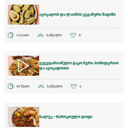
ავოკადოს და ლაიმის ვეგანური ნაყინი
4 საათი
საშუალო
6
ვეგეტარიანული ტაკო ჩერი პომიდვრით
და ავოკადოთი
40 წუთი
საშუალო
4
ზალუკ – მაროკოული დიფი