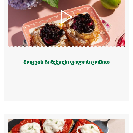
მოცვის ჩიზქეიქი ფილოს ცომით