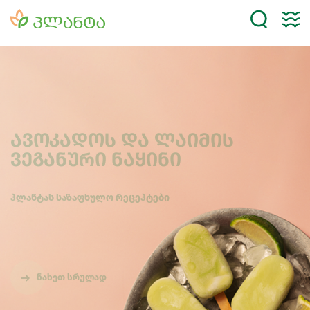
ავოკადოს და ლაიმის
ვეგანური ნაყინი
პლანტას საზაფხულო რეცეპტები
ნახეთ სრულად