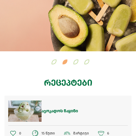
რეცეპტები
ავოკადოს ნაყინი
0
15 წუთი
მარტივი
6