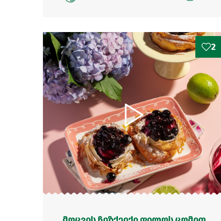
2
მოცვის ჩიზქეიქი ფილოს ცომით