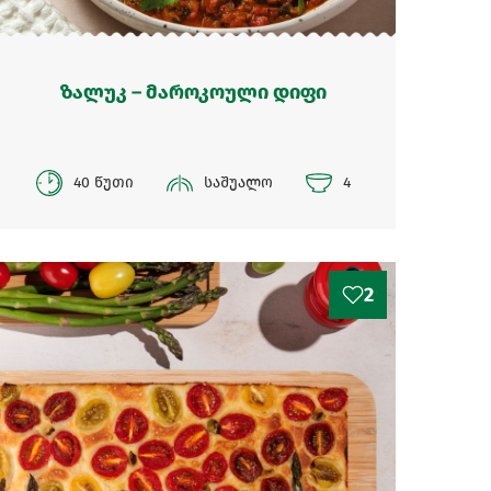
ზალუკ – მაროკოული დიფი
40 წუთი
საშუალო
4
2