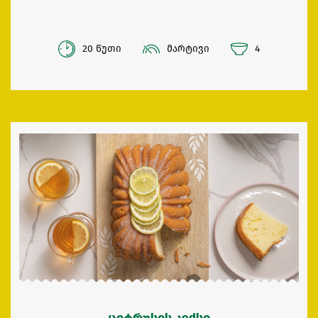
20 წუთი
მარტივი
4
ციტრუსის კექსი