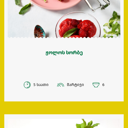
ჟოლოს სორბე
5 საათი
მარტივი
6