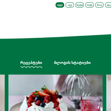
ივლ
აგვ
სექტ
ოქტ
ნოე
დე
რეცეპტები
ბლოგის სტატიები