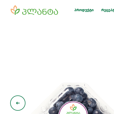
პროდუქტი
რეცეპ