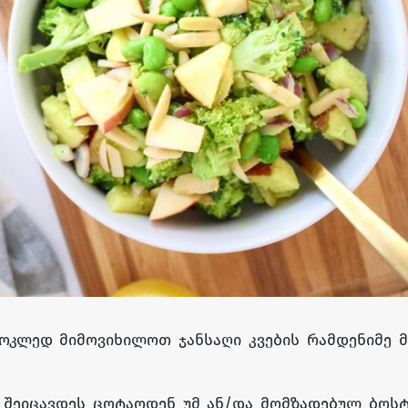
მოკლედ მიმოვიხილოთ ჯანსაღი კვების რამდენიმე 
ს შეიცავდეს ცოტაოდენ უმ ან/და მომზადებულ ბოს