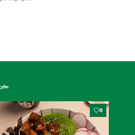
ები
0