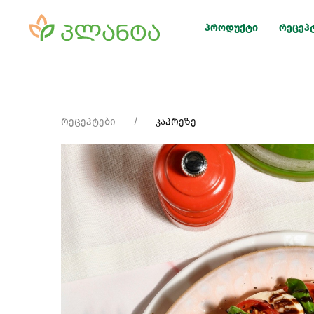
პროდუქტი
რეცეპ
რეცეპტები
კაპრეზე