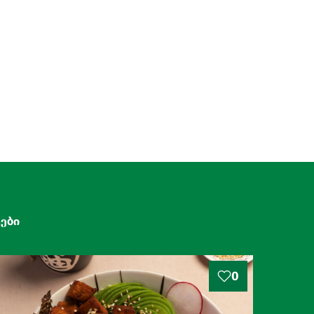
ები
0