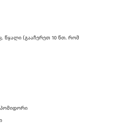
.კ. წყალი (გააჩერეთ 10 წთ. რომ
ი პომიდორი
ი