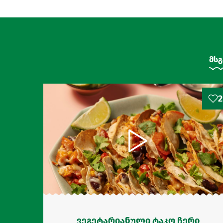
მსგ
2
ვეგეტარიანული ტაკო ჩერი