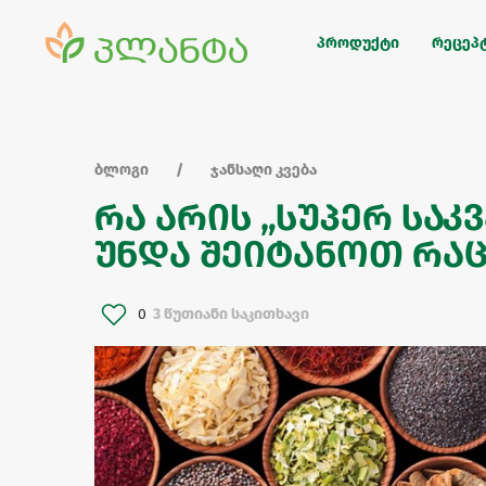
პროდუქტი
რეცეპ
ბლოგი
ჯანსაღი კვება
რა არის „სუპერ საკ
უნდა შეიტანოთ რა
0
3 წუთიანი საკითხავი