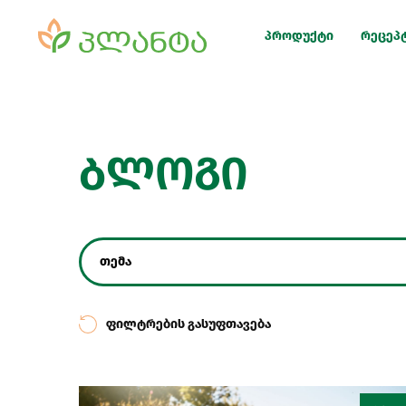
პროდუქტი
რეცეპ
ბლოგი
თემა
ფილტრების გასუფთავება