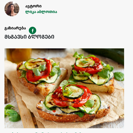
ავტორი
ლიკა აბლოთია
გაზიარება
მსგავსი ბლოგები