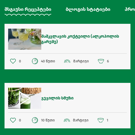
მსგავსი რეცეპტები
ბლოგის სტატიები
პრო
შაშკვლავის კოქტეილი (ალკოჰოლის
გარეშე)
0
40 წუთი
მარტივი
6
ჯეჯილის სმუზი
0
10 წუთი
მარტივი
1