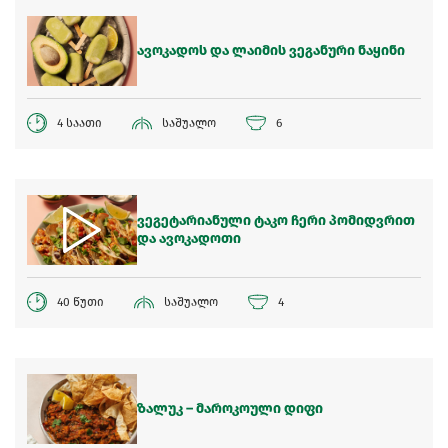
ავოკადოს და ლაიმის ვეგანური ნაყინი
4 საათი
საშუალო
6
ვეგეტარიანული ტაკო ჩერი პომიდვრით
და ავოკადოთი
40 წუთი
საშუალო
4
ზალუკ – მაროკოული დიფი