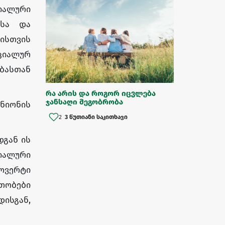
იალური
ისა და
ისთვის
ციალურ
ბასთან
რა არის და როგორ იცვლება
ჯანსაღი მეგობრობა
ანიონის
2
3 წუთიანი საკითხავი
დგან ის
იალური
როვერტი
რთობები
დისგან,