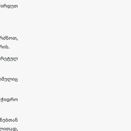
შირდეთ
რძნოთ,
რის.
კრეტულ
ომელიც
მჭიდრო
ანებთან
ლითად,